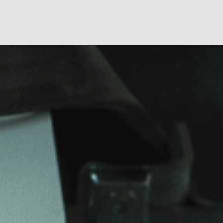
Úvodní stránka
Co nabízíme
Realizace
Kariéra
Kontakty
Sestavte si výtah
466 670 185
Servisní služba