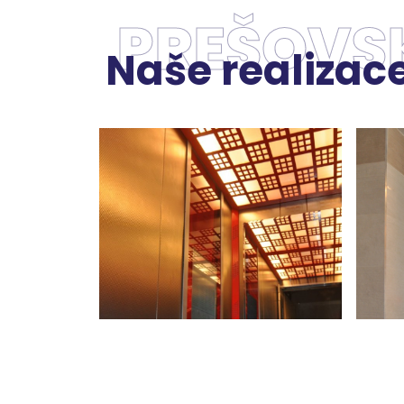
PREŠOVS
Naše realizac